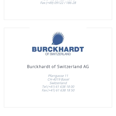
Fax (+49) 09122 / 186-28
Burckhardt of Switzerland AG
Pfarrgasse 11
CH-4019 Basel
Switzerland
Tel (+41) 61 638 18 00
Fax (+41) 61 638 18 50