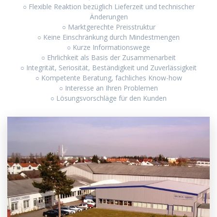
○ Flexible Reaktion bezüglich Lieferzeit und technischer
Änderungen
○ Marktgerechte Preisstruktur
○ Keine Einschränkung durch Mindestmengen
○ Kurze Informationswege
○ Ehrlichkeit als Basis der Zusammenarbeit
○ Integrität, Seriosität, Beständigkeit und Zuverlässigkeit
○ Kompetente Beratung, fachliches Know-how
○ Interesse an Ihren Problemen
○ Lösungsvorschläge für den Kunden