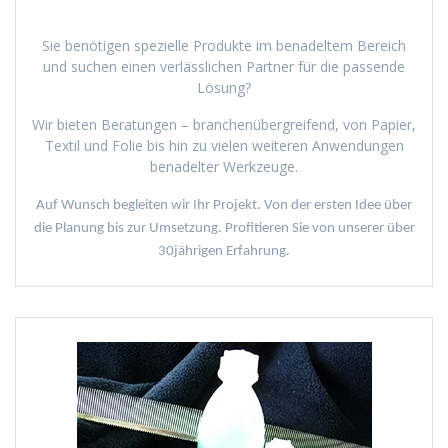
Sie benötigen spezielle Produkte im benadeltem Bereich
und suchen einen verlässlichen Partner für die passende
Lösung?
Wir bieten Beratungen – branchenübergreifend, von Papier,
Textil und Folie bis hin zu vielen weiteren Anwendungen
benadelter Werkzeuge.
Auf Wunsch begleiten wir Ihr Projekt. Von der ersten Idee über
die Planung bis zur Umsetzung. Profitieren Sie von unserer über
30jährigen Erfahrung.