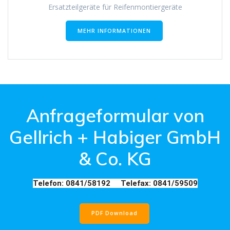
Ersatzteilgeräte für Reifenmontiergeräte
MEHR INFORMATIONEN
Anfrageformular von
Gellrich + Habiger GmbH
& Co. KG
Telefon: 0841/58192 Telefax: 0841/59509
PDF Download